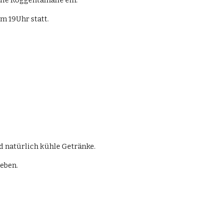
ie Roggentalhalle ein.
m 19Uhr statt.
d natürlich kühle Getränke.
eben.