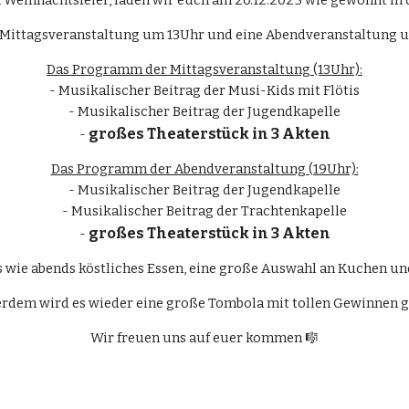
n Weihnachtsfeier, laden wir euch am 20.12.202
5
wie gewohnt in d
e Mittagsveranstaltung um 13Uhr und eine Abendveranstaltung u
Das Programm der Mittagsveranstaltung (13Uhr):
- Musikalischer Beitrag der Musi-Kids mit Flötis
- Musikalischer Beitrag der Jugendkapelle
großes Theaterstück in 3 Akten
-
Das Programm der Abendveranstaltung (19Uhr):
- Musikalischer Beitrag der Jugendkapelle
- Musikalischer Beitrag der Trachtenkapelle
großes Theaterstück in 3 Akten
-
s wie abends
köstliches Essen, eine große Auswahl an Kuchen un
rdem wird es wieder eine große Tombola mit tollen Gewinnen g
Wir freuen uns auf euer kommen 🎼