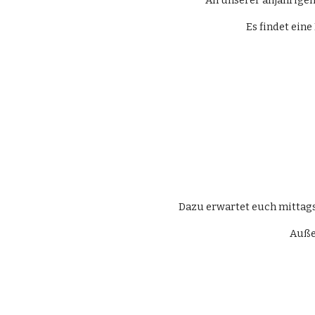
An unserer alljährige
Es findet ein
Dazu erwartet euch mittag
Auße